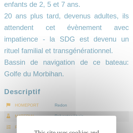
enfants de 2, 5 et 7 ans.
20 ans plus tard, devenus adultes, ils
attendent cet évènement avec
impatience - la SDG est devenu un
rituel familial et transgénérationnel.
Bassin de navigation de ce bateau:
Golfe du Morbihan.
Descriptif
HOMEPORT
Redon
MATERIAL
Polyester / bois
FLOTILLA
Flottille A - Voiles-Avirons
This site uses cookies and